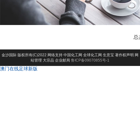
总
金沙国际
版权所有(C)2022 网络支持
中国化工网
全球化工网
生意宝
著作权声明
网
站管理
大宗品
企业邮局
鲁ICP备09070855号-1
澳门在线足球新版