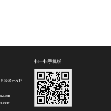
扫一扫手机版
阴县经济开发区
q.com
x.com