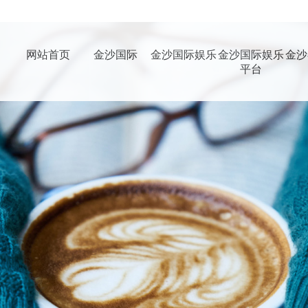
网站首页
金沙国际
金沙国际娱乐
金沙国际娱乐
金沙
平台