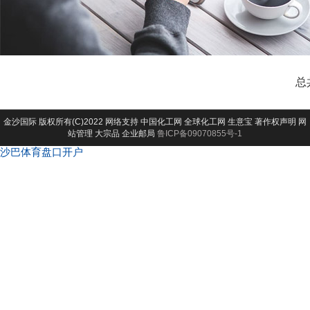
总
金沙国际
版权所有(C)2022 网络支持
中国化工网
全球化工网
生意宝
著作权声明
网
站管理
大宗品
企业邮局
鲁ICP备09070855号-1
沙巴体育盘口开户