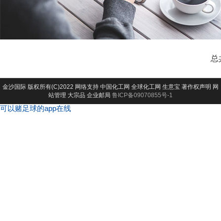
总
金沙国际
版权所有(C)2022 网络支持
中国化工网
全球化工网
生意宝
著作权声明
网
站管理
大宗品
企业邮局
鲁ICP备09070855号-1
可以赌足球的app在线