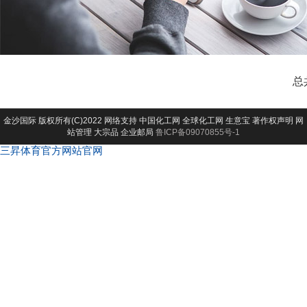
总
金沙国际
版权所有(C)2022 网络支持
中国化工网
全球化工网
生意宝
著作权声明
网
站管理
大宗品
企业邮局
鲁ICP备09070855号-1
三昇体育官方网站官网