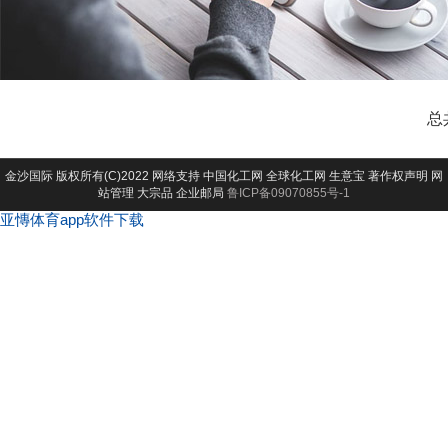
总
金沙国际
版权所有(C)2022 网络支持
中国化工网
全球化工网
生意宝
著作权声明
网
站管理
大宗品
企业邮局
鲁ICP备09070855号-1
亚慱体育app软件下载