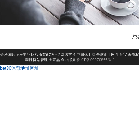
总
金沙国际娱乐平台
版权所有(C)2022 网络支持
中国化工网
全球化工网
生意宝
著作权
声明
网站管理
大宗品
企业邮局
鲁ICP备09070855号-1
bet36体育地址网址