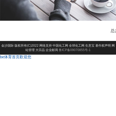
总
金沙国际
版权所有(C)2022 网络支持
中国化工网
全球化工网
生意宝
著作权声明
网
站管理
大宗品
企业邮局
鲁ICP备09070855号-1
be体育首页歡迎您