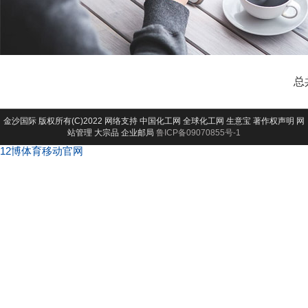
总
金沙国际
版权所有(C)2022 网络支持
中国化工网
全球化工网
生意宝
著作权声明
网
站管理
大宗品
企业邮局
鲁ICP备09070855号-1
12博体育移动官网