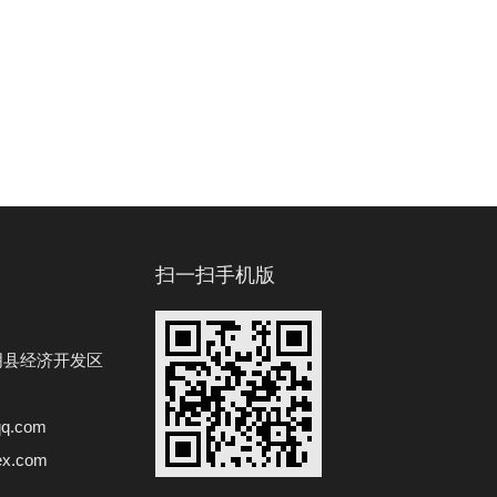
扫一扫手机版
阴县经济开发区
q.com
x.com