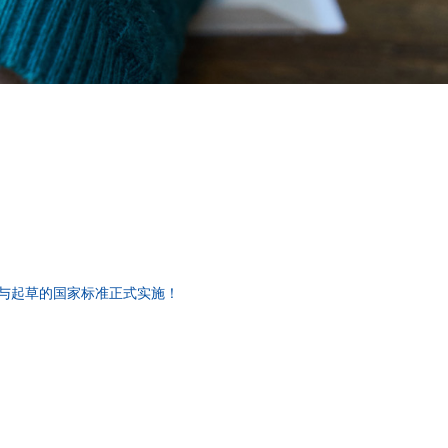
与起草的国家标准正式实施！