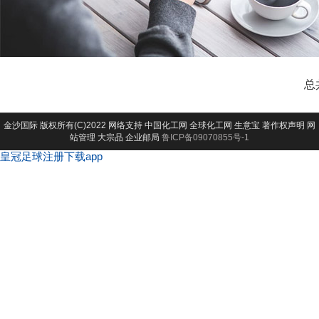
总
金沙国际
版权所有(C)2022 网络支持
中国化工网
全球化工网
生意宝
著作权声明
网
站管理
大宗品
企业邮局
鲁ICP备09070855号-1
皇冠足球注册下载app