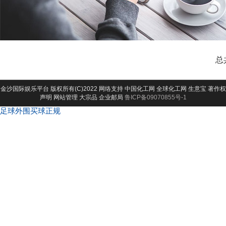
总
金沙国际娱乐平台
版权所有(C)2022 网络支持
中国化工网
全球化工网
生意宝
著作权
声明
网站管理
大宗品
企业邮局
鲁ICP备09070855号-1
足球外围买球正规