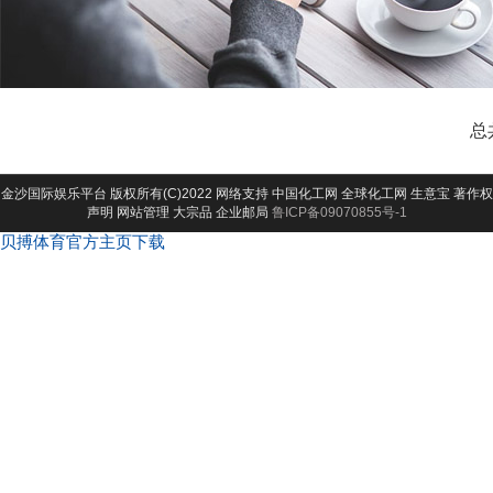
总
金沙国际娱乐平台
版权所有(C)2022 网络支持
中国化工网
全球化工网
生意宝
著作权
声明
网站管理
大宗品
企业邮局
鲁ICP备09070855号-1
贝搏体育官方主页下载