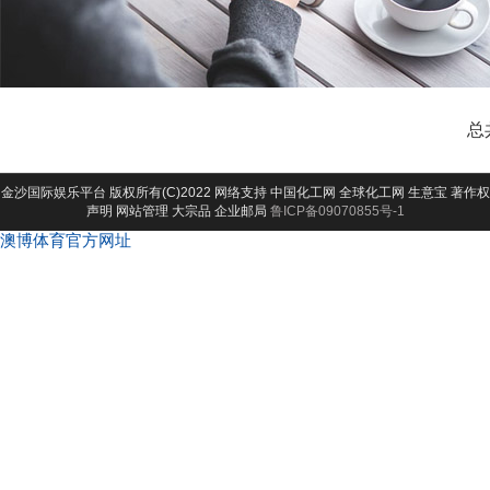
总
金沙国际娱乐平台
版权所有(C)2022 网络支持
中国化工网
全球化工网
生意宝
著作权
声明
网站管理
大宗品
企业邮局
鲁ICP备09070855号-1
澳博体育官方网址