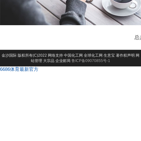
总
金沙国际
版权所有(C)2022 网络支持
中国化工网
全球化工网
生意宝
著作权声明
网
站管理
大宗品
企业邮局
鲁ICP备09070855号-1
6686体育最新官方