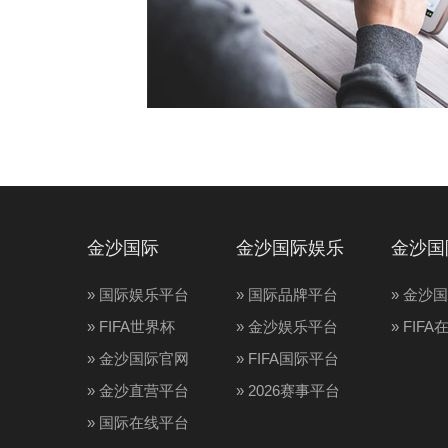
金沙国际
金沙国际娱乐
金沙国
» 国际娱乐平台
» 国际品牌平台
» 金沙
» FIFA世界杯
» 金沙娱乐平台
» FIF
» 金沙国际官网
» FIFA国际平台
» 金沙直营平台
» 2026赛事平台
» 国际在线平台