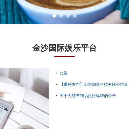
金沙国际娱乐平台
•
公告
•
【重磅发布】山东闻道科技有限公司参
•
关于无纺布制品执行标准的公告