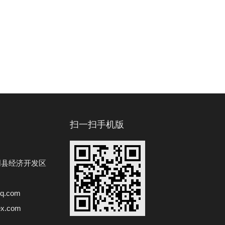
扫一扫手机版
阴县经济开发区
q.com
x.com