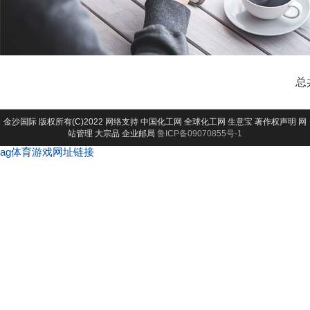
总
金沙国际
版权所有(C)2022 网络支持
中国化工网
全球化工网
生意宝
著作权声明
网
站管理
大宗品
企业邮局
鲁ICP备09070855号-1
ag体育游戏网址链接