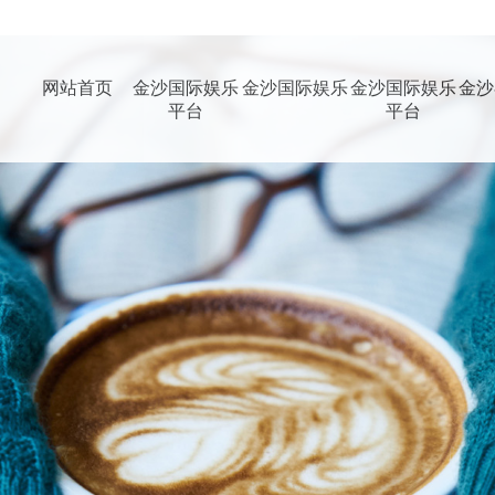
网站首页
金沙国际娱乐
金沙国际娱乐
金沙国际娱乐
金沙
平台
平台