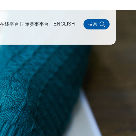
ENGLISH
搜索
在线平台
国际赛事平台