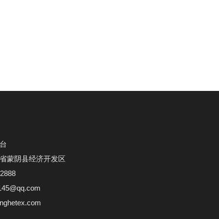
平台
东省蒙阴县经济开发区
2888
145@qq.com
ghetex.com