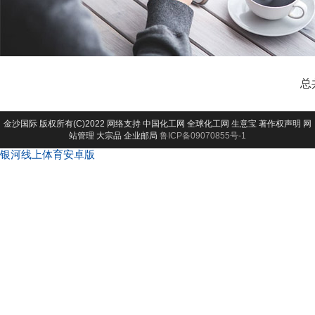
总
金沙国际
版权所有(C)2022 网络支持
中国化工网
全球化工网
生意宝
著作权声明
网
站管理
大宗品
企业邮局
鲁ICP备09070855号-1
银河线上体育安卓版