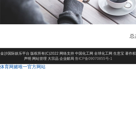
总
金沙国际娱乐平台
版权所有(C)2022 网络支持
中国化工网
全球化工网
生意宝
著作权
声明
网站管理
大宗品
企业邮局
鲁ICP备09070855号-1
体育网赌唯一官方网站