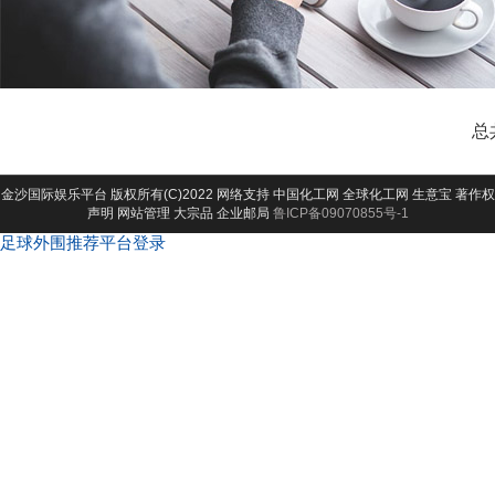
总
金沙国际娱乐平台
版权所有(C)2022 网络支持
中国化工网
全球化工网
生意宝
著作权
声明
网站管理
大宗品
企业邮局
鲁ICP备09070855号-1
足球外围推荐平台登录