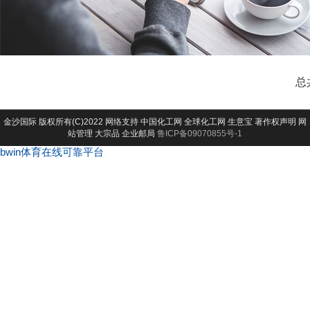
总
金沙国际
版权所有(C)2022 网络支持
中国化工网
全球化工网
生意宝
著作权声明
网
站管理
大宗品
企业邮局
鲁ICP备09070855号-1
bwin体育在线可靠平台