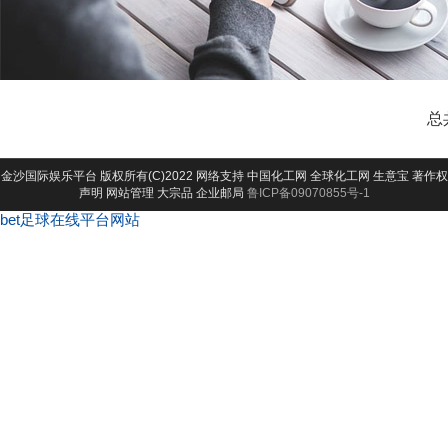
总
金沙国际娱乐平台
版权所有(C)2022 网络支持
中国化工网
全球化工网
生意宝
著作权
声明
网站管理
大宗品
企业邮局
鲁ICP备09070855号-1
bet足球在线平台网站