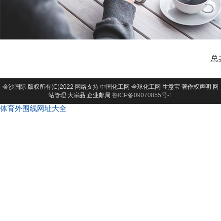
总
金沙国际
版权所有(C)2022 网络支持
中国化工网
全球化工网
生意宝
著作权声明
网
站管理
大宗品
企业邮局
鲁ICP备09070855号-1
体育外围线网址大全