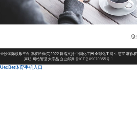
总
金沙国际娱乐平台
版权所有(C)2022 网络支持
中国化工网
全球化工网
生意宝
著作权
声明
网站管理
大宗品
企业邮局
鲁ICP备09070855号-1
UedBet体育手机入口