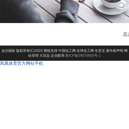
总
金沙国际
版权所有(C)2022 网络支持
中国化工网
全球化工网
生意宝
著作权声明
网
站管理
大宗品
企业邮局
鲁ICP备09070855号-1
凤凰体育官方网站手机