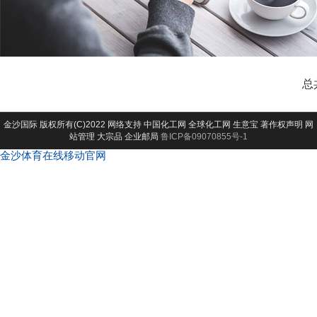
总
金沙国际
版权所有(C)2022 网络支持
中国化工网
全球化工网
生意宝
著作权声明
网
站管理
大宗品
企业邮局
鲁ICP备09070855号-1
金沙体育在线移动官网