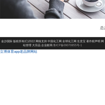
总
金沙国际
版权所有(C)2022 网络支持
中国化工网
全球化工网
生意宝
著作权声明
网
站管理
大宗品
企业邮局
鲁ICP备09070855号-1
立博体育app老品牌网站