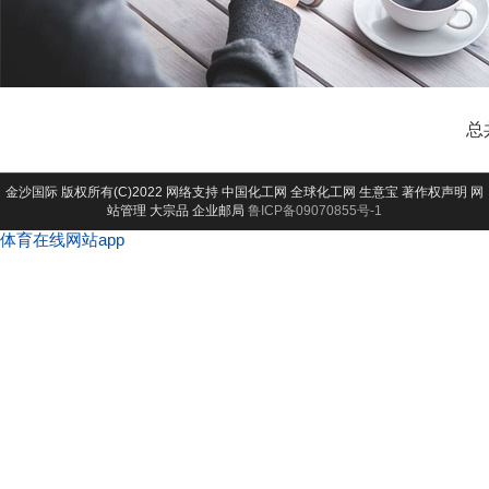
总
金沙国际
版权所有(C)2022 网络支持
中国化工网
全球化工网
生意宝
著作权声明
网
站管理
大宗品
企业邮局
鲁ICP备09070855号-1
体育在线网站app