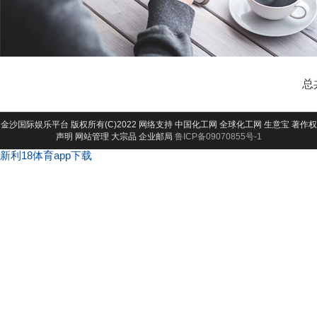
总
金沙国际娱乐平台
版权所有(C)2022 网络支持
中国化工网
全球化工网
生意宝
著作权
声明
网站管理
大宗品
企业邮局
鲁ICP备09070855号-1
新利18体育app下载