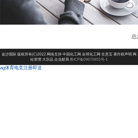
总
金沙国际
版权所有(C)2022 网络支持
中国化工网
全球化工网
生意宝
著作权声明
网
站管理
大宗品
企业邮局
鲁ICP备09070855号-1
ag体育电竞注册即送