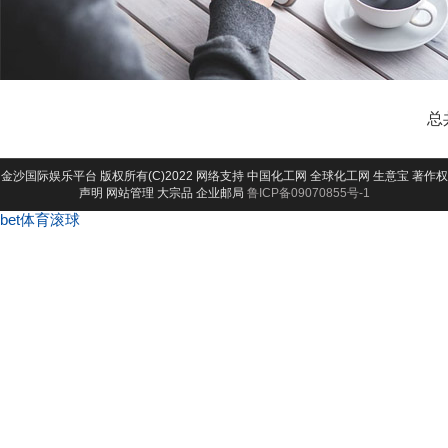
总
金沙国际娱乐平台
版权所有(C)2022 网络支持
中国化工网
全球化工网
生意宝
著作权
声明
网站管理
大宗品
企业邮局
鲁ICP备09070855号-1
bet体育滚球