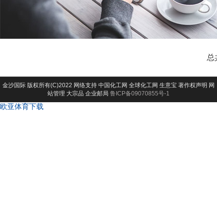
总
金沙国际
版权所有(C)2022 网络支持
中国化工网
全球化工网
生意宝
著作权声明
网
站管理
大宗品
企业邮局
鲁ICP备09070855号-1
欧亚体育下载