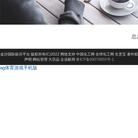
总
金沙国际娱乐平台
版权所有(C)2022 网络支持
中国化工网
全球化工网
生意宝
著作权
声明
网站管理
大宗品
企业邮局
鲁ICP备09070855号-1
ag体育游戏手机版