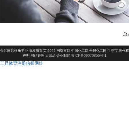
总
金沙国际娱乐平台
版权所有(C)2022 网络支持
中国化工网
全球化工网
生意宝
著作权
声明
网站管理
大宗品
企业邮局
鲁ICP备09070855号-1
三昇体育注册信誉网址