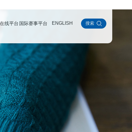
ENGLISH
搜索
在线平台
国际赛事平台