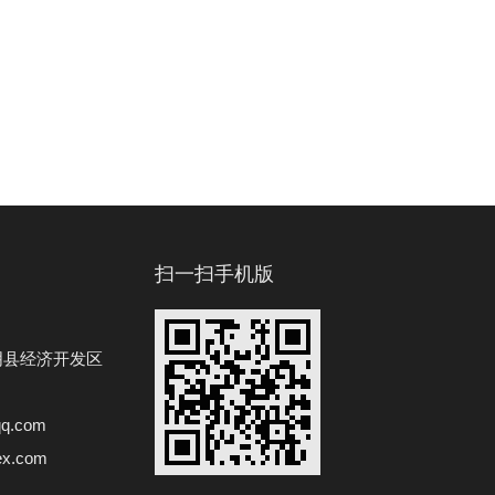
扫一扫手机版
阴县经济开发区
q.com
x.com