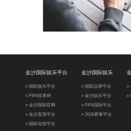
金沙国际娱乐平台
金沙国际娱乐
» 国际娱乐平台
» 国际品牌平台
»
» FIFA世界杯
» 金沙娱乐平台
»
» 金沙国际官网
» FIFA国际平台
» 金沙直营平台
» 2026赛事平台
» 国际在线平台