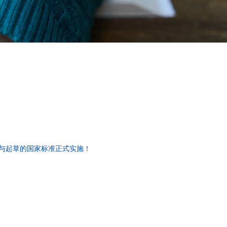
与起草的国家标准正式实施！