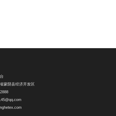
平台
东省蒙阴县经济开发区
2888
145@qq.com
ghetex.com