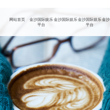
网站首页
金沙国际娱乐
金沙国际娱乐
金沙国际娱乐
金沙
平台
平台