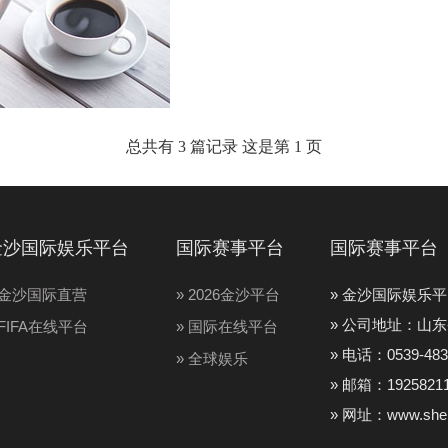
总共有 3 篇记录 这是第 1 页
金沙国际娱乐平台
国际赛事平台
国际赛事平台
 金沙国际直营
» 2026金沙平台
» 金沙国际娱乐
» 公司地址：山
 FIFA在线平台
» 国际在线平台
» 电话：0539-483
» 全球娱乐
» 邮箱：1925821
» 网址：www.shen