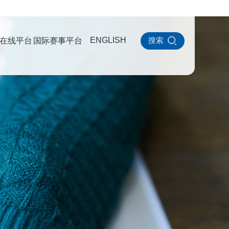
ENGLISH
搜索
在线平台
国际赛事平台