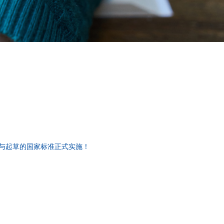
与起草的国家标准正式实施！