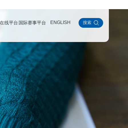
ENGLISH
搜索
在线平台
国际赛事平台