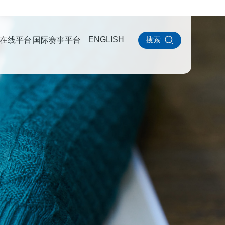
ENGLISH
搜索
在线平台
国际赛事平台