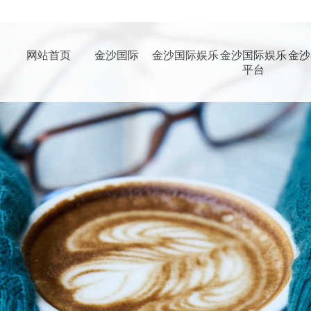
网站首页
金沙国际
金沙国际娱乐
金沙国际娱乐
金沙
平台