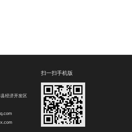
扫一扫手机版
阴县经济开发区
q.com
x.com