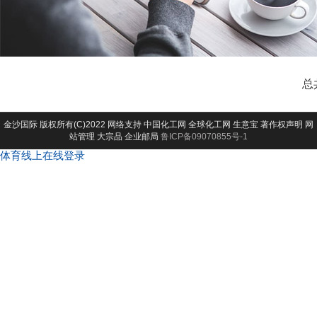
总
金沙国际
版权所有(C)2022 网络支持
中国化工网
全球化工网
生意宝
著作权声明
网
站管理
大宗品
企业邮局
鲁ICP备09070855号-1
体育线上在线登录