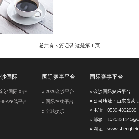
总共有 3 篇记录 这是第 1 页
金沙国际
国际赛事平台
国际赛事平台
 金沙国际直营
» 2026金沙平台
» 金沙国际娱乐平台
» 公司地址：山东省蒙
 FIFA在线平台
» 国际在线平台
» 电话：0539-4832888
» 全球娱乐
» 邮箱：1925821145@q
» 网址：www.shenghete