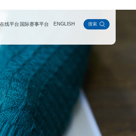
ENGLISH
搜索
在线平台
国际赛事平台