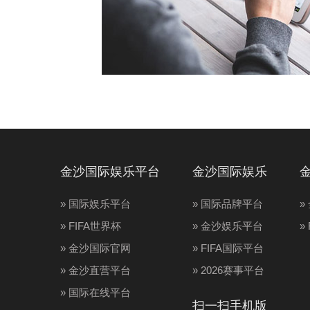
金沙国际娱乐平台
金沙国际娱乐
» 国际娱乐平台
» 国际品牌平台
»
» FIFA世界杯
» 金沙娱乐平台
»
» 金沙国际官网
» FIFA国际平台
» 金沙直营平台
» 2026赛事平台
» 国际在线平台
扫一扫手机版