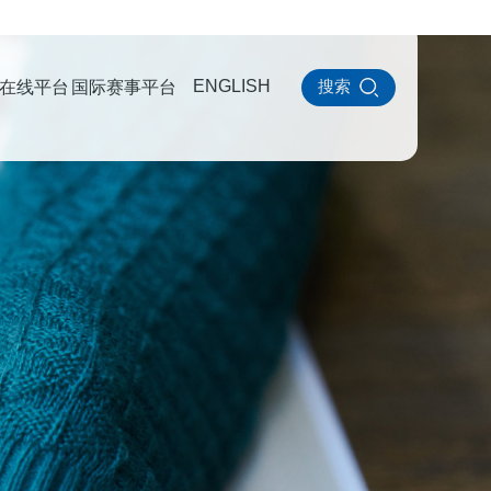
ENGLISH
搜索
在线平台
国际赛事平台