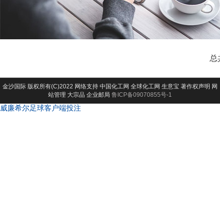
总
金沙国际
版权所有(C)2022 网络支持
中国化工网
全球化工网
生意宝
著作权声明
网
站管理
大宗品
企业邮局
鲁ICP备09070855号-1
威廉希尔足球客户端投注