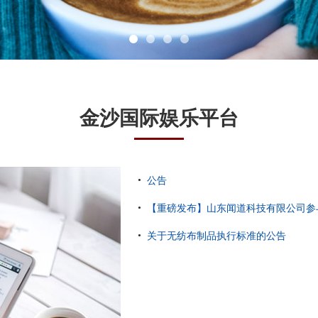
金沙国际娱乐平台
•
公告
•
【重磅发布】山东闻道科技有限公司参
•
关于无纺布制品执行标准的公告