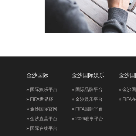
金沙国际
金沙国际娱乐
金沙国
» 国际娱乐平台
» 国际品牌平台
» 金沙
» FIFA世界杯
» 金沙娱乐平台
» FIF
» 金沙国际官网
» FIFA国际平台
» 金沙直营平台
» 2026赛事平台
» 国际在线平台