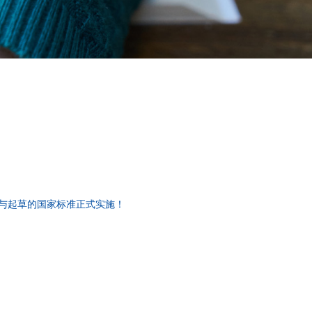
与起草的国家标准正式实施！