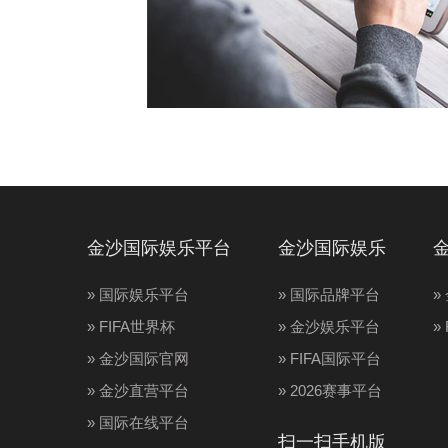
金沙国际娱乐平台
金沙国际娱乐
» 国际娱乐平台
» 国际品牌平台
»
» FIFA世界杯
» 金沙娱乐平台
»
» 金沙国际官网
» FIFA国际平台
» 金沙直营平台
» 2026赛事平台
» 国际在线平台
扫一扫手机版