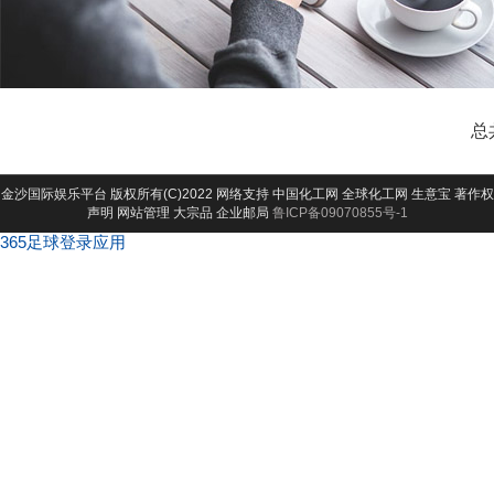
总
金沙国际娱乐平台
版权所有(C)2022 网络支持
中国化工网
全球化工网
生意宝
著作权
声明
网站管理
大宗品
企业邮局
鲁ICP备09070855号-1
365足球登录应用