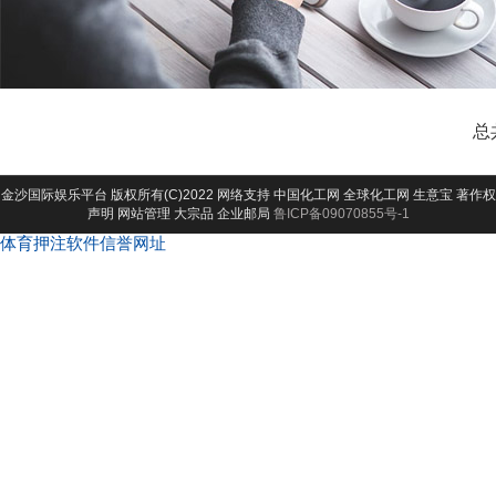
总
金沙国际娱乐平台
版权所有(C)2022 网络支持
中国化工网
全球化工网
生意宝
著作权
声明
网站管理
大宗品
企业邮局
鲁ICP备09070855号-1
体育押注软件信誉网址