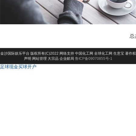
总
金沙国际娱乐平台
版权所有(C)2022 网络支持
中国化工网
全球化工网
生意宝
著作权
声明
网站管理
大宗品
企业邮局
鲁ICP备09070855号-1
足球现金买球开户