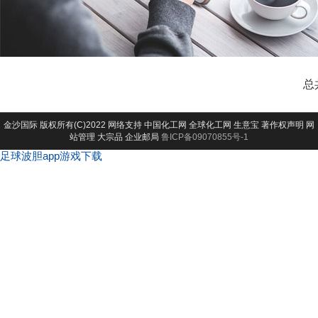
总
金沙国际
版权所有(C)2022 网络支持
中国化工网
全球化工网
生意宝
著作权声明
网
站管理
大宗品
企业邮局
鲁ICP备09070855号-1
足球波胆app游戏下载