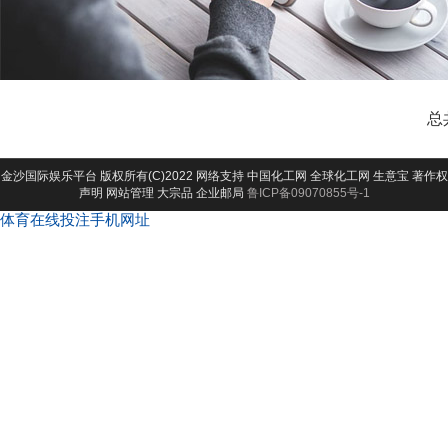
总
金沙国际娱乐平台
版权所有(C)2022 网络支持
中国化工网
全球化工网
生意宝
著作权
声明
网站管理
大宗品
企业邮局
鲁ICP备09070855号-1
体育在线投注手机网址